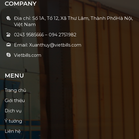
COMPANY
Địa chỉ: Số 1A, Tổ 12, Xã Thư Lâm, Thành PhốHà Nội,
Việt Nam
–
0243 9585666
094 2751982
Email:
Xuanthuy@vietbills.com
Vietbills.com
MENU
Trang chủ
Giới thiệu
Dịch vụ
Ý tưởng
Liên hệ