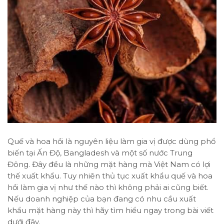
Quế và hoa hồi là nguyên liệu làm gia vị được dùng phổ
biến tại Ấn Độ, Bangladesh và một số nước Trung
Đông. Đây đều là những mặt hàng mà Việt Nam có lợi
thế xuất khẩu. Tuy nhiên thủ tục xuất khẩu quế và hoa
hồi làm gia vị như thế nào thì không phải ai cũng biết.
Nếu doanh nghiệp của bạn đang có nhu cầu xuất
khẩu mặt hàng này thì hãy tìm hiểu ngay trong bài viết
dưới đây.