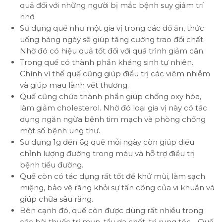
quả đối với những người bị mắc bệnh suy giảm trí
nhớ.
Sử dụng quế như một gia vị trong các đồ ăn, thức
uống hàng ngày sẽ giúp tăng cường trao đổi chất.
Nhờ đó có hiệu quả tốt đối với quá trình giảm cân.
Trong quế có thành phần kháng sinh tự nhiên.
Chính vì thế quế cũng giúp điều trị các viêm nhiễm
và giúp mau lành vết thương.
Quế cũng chứa thành phần giúp chống oxy hóa,
làm giảm cholesterol. Nhờ đó loại gia vị này có tác
dụng ngăn ngừa bệnh tim mạch và phòng chống
một số bệnh ung thư.
Sử dụng 1g đến 6g quế mỗi ngày còn giúp điều
chỉnh lượng đường trong máu và hỗ trợ điều trị
bệnh tiểu đường.
Quế còn có tác dụng rất tốt để khử mùi, làm sạch
miệng, bảo vệ răng khỏi sự tấn công của vi khuẩn và
giúp chữa sâu răng.
Bên cạnh đó, quế còn được dùng rất nhiều trong
các bài thuốc trị mụn, tẩy da chết, trị rụng tóc….Quế